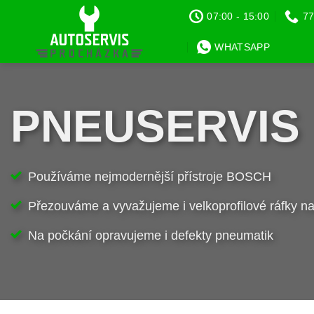
Přeskočit
07:00 - 15:00
77
na
obsah
WHATSAPP
PNEUSERVIS
Používáme nejmodernější přístroje BOSCH
Přezouváme a vyvažujeme i velkoprofilové ráfky n
Na počkání opravujeme i defekty pneumatik