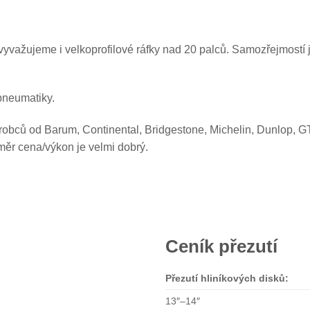
ažujeme i velkoprofilové ráfky nad 20 palců. Samozřejmostí j
pneumatiky.
ů od Barum, Continental, Bridgestone, Michelin, Dunlop, GT Ra
měr cena/výkon je velmi dobrý.
Ceník přezutí
Přezutí hliníkových disků:
13″–14″