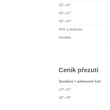
15″–16″
16″–17″
18″–19″
SUV a dodávky
Ventilek
Ceník přezutí
Vyvážení + přehození kol:
13″–15″
16″–18″