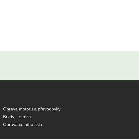
PNEUSERVIS
KLIMATIZAC
AUTOSERVIS
AUTODOPRAVA
Oprava motoru a převodovky
Brzdy – servis
Oprava čelního skla