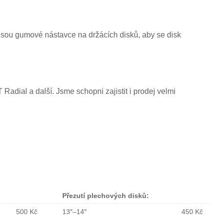
sou gumové nástavce na držácích disků, aby se disk
dial a další. Jsme schopni zajistit i prodej velmi
Přezutí plechových disků:
500 Kč
13″–14″
450 Kč