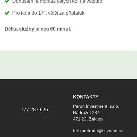
Dohuštění a montáž celých kol na vozidlo
Pro kola do 17″, větší za příplatek
Délka služby je cca 60 minut.
KONTAKTY
Perun Investment, s.r.o.
777 287 626
Nádražní 287
471 23, Zákupy
terbiumtrade@seznam.cz